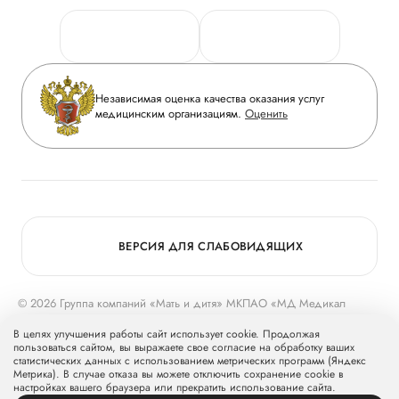
Персональные данные
Руководство
Горячая линия качества
Сотрудничество
Вопрос-ответ
Инвесторам
Независимая оценка качества оказания услуг
Приложение пациента
медицинским организациям.
Оценить
Журнал «Мать и дитя»
Статьи
Вакансии
Заболевания
Медицинский туризм
Конкурс в ординатуру
Для прессы
ВЕРСИЯ ДЛЯ СЛАБОВИДЯЩИХ
© 2026 Группа компаний «Мать и дитя» МКПАО «МД Медикал
Груп»
mcclinics.ru
. Все права защищены. ООО «ХАВЕН» входит в
В целях улучшения работы сайт использует cookie. Продолжая
Группу компаний «Мать и дитя».
пользоваться сайтом, вы выражаете свое согласие на обработку ваших
статистических данных с использованием метрических программ (Яндекс
Метрика). В случае отказа вы можете отключить сохранение cookie в
настройках вашего браузера или прекратить использование сайта.